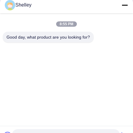
Shelley
rolamentos de fuso de precisão
8:55 PM
Contactos
Good day, what product are you looking for?
Contactos:
Ms. Shelley Dong
Telefone:
86-574-62262190
Converse Agora
Envia-nos.