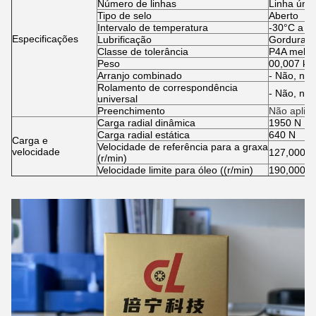
Número de linhas
Linha únic
Tipo de selo
Aberto
Intervalo de temperatura
-30°C a 1
Especificações
Lubrificação
Gordura o
Classe de tolerância
P4A melho
Peso
00,007 kg
Arranjo combinado
- Não, não
Rolamento de correspondência
- Não, não
universal
Preenchimento
Não aplicá
Carga radial dinâmica
1950 N
Carga radial estática
640 N
Carga e
Velocidade de referência para a graxa
velocidade
127,000 r
(r/min)
Velocidade limite para óleo ((r/min)
190,000 r