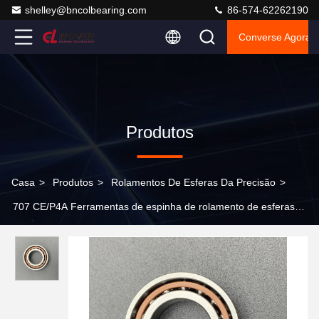
shelley@bncolbearing.com
86-574-62262190
Converse Agora
Produtos
Casa
>
Produtos
>
Rolamentos De Esferas Da Precisão
>
707 CE/P4A Ferramentas de espinha de rolamento de esferas
angulares de alta velocidade de superprecisão