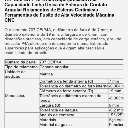
Capacidade Linha Única de Esferas de Contato
Angular Rolamentos de Esferas Cerâmicas
Ferramentas de Fusão de Alta Velocidade Máquina
CNC
O rolamento 707 CE/P4A, o diâmetro do furo é de 7 mm, o
diâmetro exterior é de 19 mm, a largura é de 6 mm, com
dimensões precisas, alta capacidade de carga estática, grau de
precisão P4A,oferece um desempenho e uma fiabilidade
superiores para aplicações que exigem alta precisão e
estabilidade de rotação.
Número da parte
707 CE/P4A
Tipo de rolamento
Contato angular
Unidade de
Métrica
medição
Diâmetro da fenda interna (d)
7 mm
Tolerância do diâmetro do furo interno
-0,004 mm
Diâmetro do forro exterior (D)
19 mm
Dimensões
Tolerância do diâmetro externo da
-0,005mm 
fenda
Largura (B)
6 mm
Tolerância de largura
-0,2 mm a
Ângulo de contacto
15° (25°,4
Materiais
Aço crom
Material da gaiola
Fenolicos