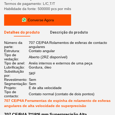
Termos de pagamento: L/C,T/T
Habilidade da fonte: 500000 pcs por mês
Converse Agora
Detalhes do produto
Descrição do produto
Número da
707 CE/P4A Rolamentos de esferas de contacto
parte:
angulares
Estrutura:
Contato angular
Tipo de
Aberto (2RZ disponível)
vedação:
Tipo de anel:
Anéis internos e externos de uma peça
Lubrificação:
Gordura, óleo
Substituição
SKF
por:
Revestimento:
Sem
Segmentação:
Sem
Projeto:
E de alta velocidade
Tipo de
Contato normal (contato de dois pontos)
contacto:
707 CE/P4A Ferramentas de espinha de rolamento de esferas
angulares de alta velocidade de superprecisão
707 CE/P4A 7*19*6 mm Superprecisão Alta