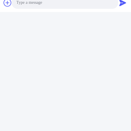
Photo
Video Call
Audio Call
Envie
Produtos similares