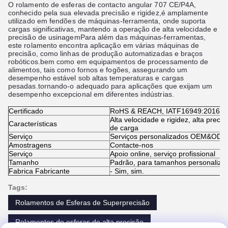
O rolamento de esferas de contacto angular 707 CE/P4A,
conhecido pela sua elevada precisão e rigidez,é amplamente
utilizado em fendões de máquinas-ferramenta, onde suporta
cargas significativas, mantendo a operação de alta velocidade e
precisão de usinagemPara além das máquinas-ferramentas,
este rolamento encontra aplicação em várias máquinas de
precisão, como linhas de produção automatizadas e braços
robóticos.bem como em equipamentos de processamento de
alimentos, tais como fornos e fogões, assegurando um
desempenho estável sob altas temperaturas e cargas
pesadas.tornando-o adequado para aplicações que exijam um
desempenho excepcional em diferentes indústrias.
Certificado
RoHS & REACH, IATF16949:2016
Alta velocidade e rigidez, alta prec
Características
de carga
Serviço
Serviços personalizados OEM&ODM
Amostragens
Contacte-nos
Serviço
Apoio online, serviço profissional
Tamanho
Padrão, para tamanhos personalizad
Fabrica Fabricante
- Sim, sim.
Tags:
Rolamentos de Esferas de Superprecisão
Rolamentos de esferas de alta precisão