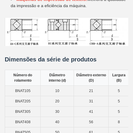
da impressão e a eficiência da máquina.
Dimensões da série de produtos
Número do
Diâmetro
Diâmetro externo
Largura
rolamento
interno (d)
(D)
(B)
BNAT105
10
21
5
BNAT205
20
31
5
BNAT305
30
41
5
BNAT408
40
56
8
BNAT505
50
61
5