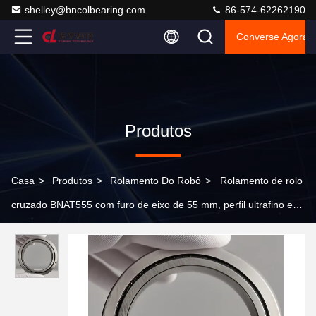
shelley@bncolbearing.com
86-574-62262190
Converse Agora
Produtos
Casa
>
Produtos
>
Rolamento Do Robô
>
Rolamento de rolo
cruzado BNAT555 com furo de eixo de 55 mm, perfil ultrafino e
alta precisão para robótica