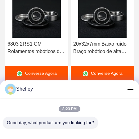
6803 2RS1 CM
20x32x7mm Baixo ruído
Rolamentos robóticos de
Braço robótico de alta
17*26*5mm Rolamentos
precisão Rolamento de
de precisão de alta
linha única Rolamento de
Converse Agora
Converse Agora
velocidade linha única
bola de ranhura profunda
Shelley
8:23 PM
Beining Intelligent Technology (Zhejiang) Co.,
Good day, what product are you looking for?
Ltd
shelley@bncolbearing.com