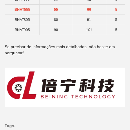
BNAT555
55
66
5
BNAT805
80
91
5
BNAT905
90
101
5
Se precisar de informações mais detalhadas, não hesite em
perguntar!
Tags: